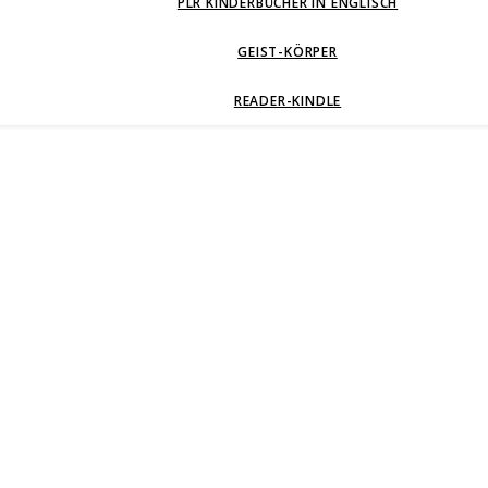
PLR KINDERBÜCHER IN ENGLISCH
GEIST-KÖRPER
READER-KINDLE