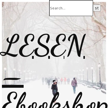
LESEN
–
Ebooksho