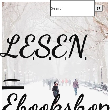
LESEN
–
Ebooksho