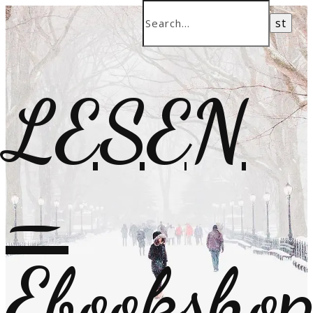
LESEN
–
Ebooksho