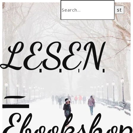
LESEN
–
Ebooksho